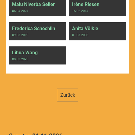
Malu Niverba Seiler
Irène Riesen
06.04.2024
15.02.2014
Frederica Schöchlin
Anita Völkle
09.03.2019
01.03.2003
Lihua Wang
08.03.2025
Zurück