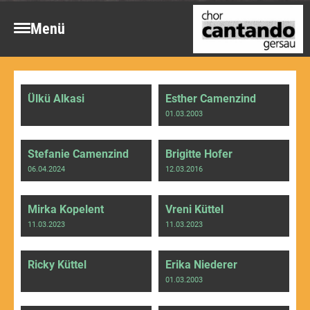
Menü
Ülkü Alkasi
Esther Camenzind
01.03.2003
Stefanie Camenzind
Brigitte Hofer
06.04.2024
12.03.2016
Mirka Kopelent
Vreni Küttel
11.03.2023
11.03.2023
Ricky Küttel
Erika Niederer
01.03.2003