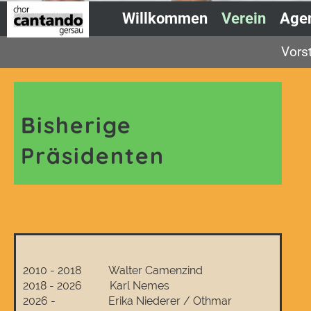
Willkommen
Verein
Age
Vors
Bisherige
Präsidenten
2010 - 2018 Walter Camenzind
2018 - 2026 Karl Nemes
2026 - Erika Niederer / Othmar