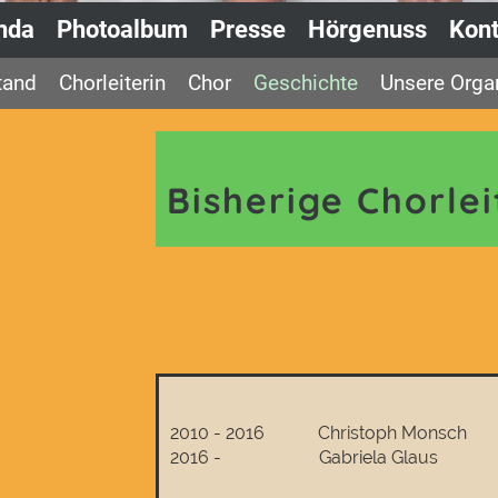
nda
Photoalbum
Presse
Hörgenuss
Kont
tand
Chorleiterin
Chor
Geschichte
Unsere Organ
Bisherige Chorlei
2010 - 2016 Christoph Monsch
2016 - Gabriela Glaus