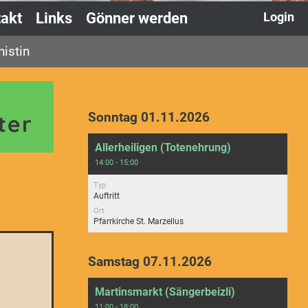
akt
Links
Gönner werden
Login
istin
Sonntag 01.11.2026
ter
Allerheiligen (Totenehrung)
14:00 - 15:00
Typ
Auftritt
Ort
Pfarrkirche St. Marzellus
Samstag 07.11.2026
Martinsmarkt (Sängerbeizli)
11:00 - 18:00